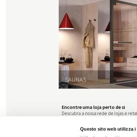
S
SAUNAS
Encontre uma loja perto de si
Descubra a nossa rede de lojas e reta
produto, introduza a sua localização 
Questo sito web utilizza i