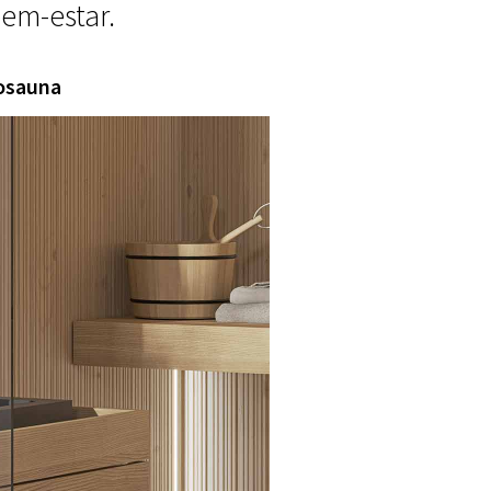
em-estar.
osauna