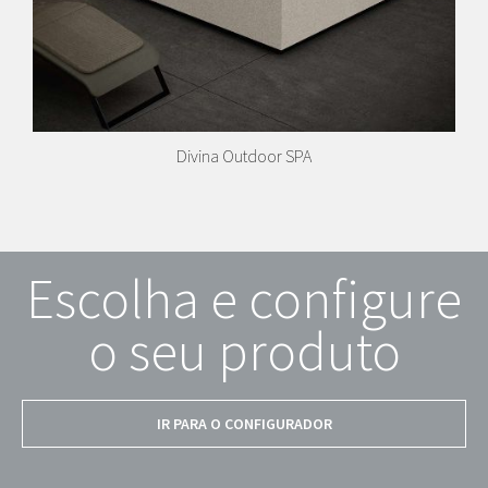
Divina Outdoor SPA
Escolha e configure
o seu produto
IR PARA O CONFIGURADOR