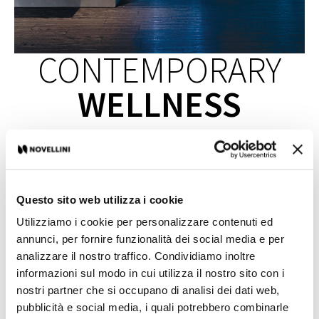
CONTEMPORARY
WELLNESS
Bem-estar contemporâneo representa a evolução da nossa filosofia de
bem-estar.
A energia regeneradora da água se funde com o poder da matéria e
permite que você encontre o equilíbrio certo entre corpo e mente.
Essa é a essência do bem-estar mais profundo e nossa fonte de
Questo sito web utilizza i cookie
inspiração.
Cada produto é caracterizado por um estilo e tecnologia exclusivos,
Utilizziamo i cookie per personalizzare contenuti ed
resultado da experiência da Novellini e da pesquisa contínua.
annunci, per fornire funzionalità dei social media e per
Um novo conceito de relaxamento e harmonia, a ser vivido todos os dias
analizzare il nostro traffico. Condividiamo inoltre
na privacidade da sua própria casa.
informazioni sul modo in cui utilizza il nostro sito con i
nostri partner che si occupano di analisi dei dati web,
pubblicità e social media, i quali potrebbero combinarle