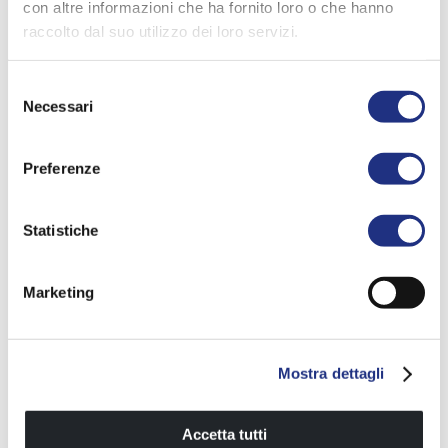
con altre informazioni che ha fornito loro o che hanno
raccolto dal suo utilizzo dei loro servizi.
VIVA O BEM-ESTAR
Selezione
Necessari
del
TODOS OS DIAS
consenso
Água, Ar, Música e Tecnologia.
Preferenze
O seu bem-estar começa por aqui.
Com produtos wellness de Novellini, o relax de casa
torna-se um prazer irrenunciável.
Com produtos wellness de Novellini, o relax de casa
Statistiche
torna-se um prazer irrenunciável.
Marketing
SCOPRI I PRODOTTI DELLA SERIE
Mostra dettagli
Accetta tutti