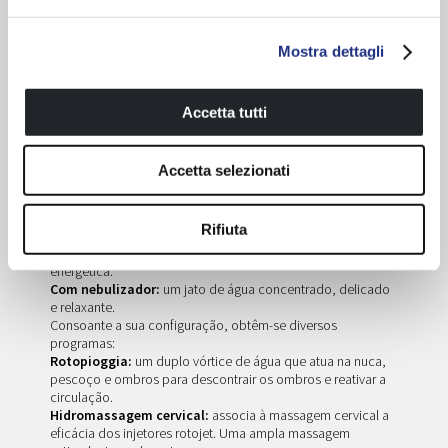
Hidromassagem
Mostra dettagli
Accetta tutti
Uma micro massagem pressurizada que utiliza os
fluxos de água e as bolhas de ar para eliminar as
toxinas e tonificar o corpo.
Accetta selezionati
As cabinas equipadas Novellini possuem injetores que
transformam o tradicional jato de água num pequeno vórtice
Rifiuta
com várias modalidades:
Rotojet:
um único vórtice de água para uma massagem
energética.
Com nebulizador:
um jato de água concentrado, delicado
e relaxante.
Consoante a sua configuração, obtêm-se diversos
programas:
Rotopioggia:
um duplo vórtice de água que atua na nuca,
pescoço e ombros para descontrair os ombros e reativar a
circulação.
Hidromassagem cervical:
associa à massagem cervical a
eficácia dos injetores rotojet. Uma ampla massagem