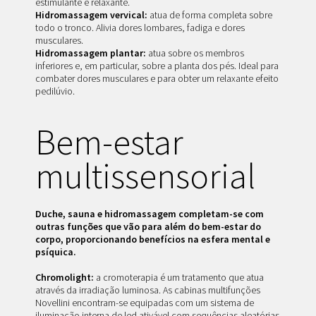
estimulante e relaxante.
Hidromassagem vervical:
atua de forma completa sobre
todo o tronco. Alivia dores lombares, fadiga e dores
musculares.
Hidromassagem plantar:
atua sobre os membros
inferiores e, em particular, sobre a planta dos pés. Ideal para
combater dores musculares e para obter um relaxante efeito
pedilúvio.
Bem-estar
multissensorial
Duche, sauna e hidromassagem completam-se com
outras funções que vão para além do bem-estar do
corpo, proporcionando benefícios na esfera mental e
psíquica.
Chromolight:
a cromoterapia é um tratamento que atua
através da irradiação luminosa. As cabinas multifunções
Novellini encontram-se equipadas com um sistema de
iluminação interna de led ativável com sequências aleatórias